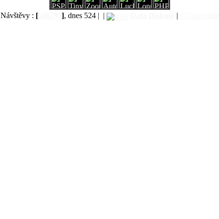
Návštěvy :
[
536795
]
, dnes 524 |
|
Data
Diskuse
|
© Copyright