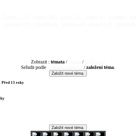
Články
[375]
Galerie
[93]
Mapy
[21]
Videa
[6]
Kontakty
Kni
]
Od jinud
[25]
Netopýři
[9]
Technika
[4]
Zprávy
[11]
Historie
[1
Zobrazit :
témata
/
vlákna
/
podle času
Seřadit podle
poslední odpovědi
/
založení téma
.
Před 13 roky
oky