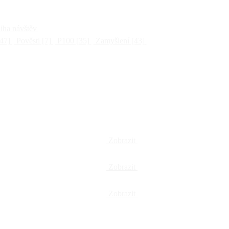
ha návštěv
47]
Pověsti
[7]
P100
[35]
Zamyšlení
[43]
Zobrazit
Zobrazit
Zobrazit