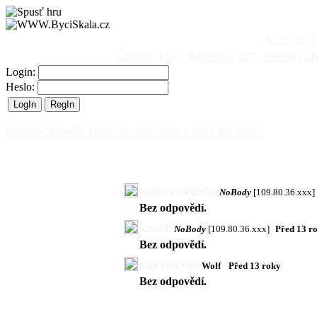
Vše
[495]
Činnost
[153]
Býčí skála
[47]
Barová
[14
Login:
Heslo:
Diskuse "Pravěké kresby na Býčí skále a malíř Jan Wolf"
wolf-vysvětlivky
NoBody
[109.80.36.xxx]
Bez odpovědí.
kreslili
NoBody
[109.80.36.xxx]
Před 13 r
Bez odpovědí.
kdo vidí,vidí
Wolf
Před 13 roky
Bez odpovědí.