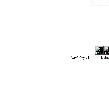
9.7.
Návštěvy :
[
536482
]
, dn