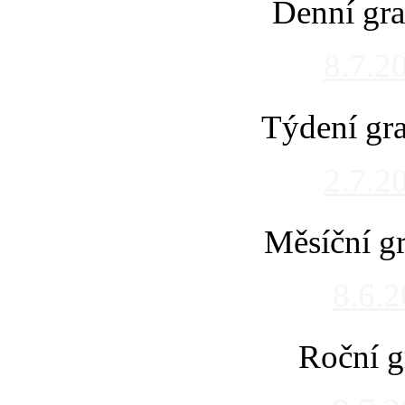
Denní gra
8.7.2
Týdení gra
2.7.2
Měsíční gr
8.6.
Roční g