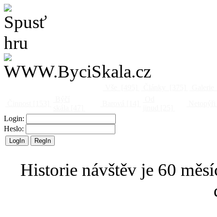
Vše
[495]
Články
[375]
Galerie
Býčí
Od
Činnost
[153]
Barová
[14]
Netopýři
skála
[47]
jinud
[25]
Login:
Heslo:
Historie návštěv je 60 měsí