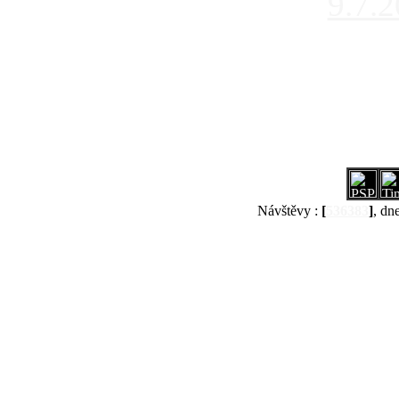
9.7.
Návštěvy :
[
536383
]
, dn