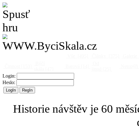
Vše
[495]
Články
[375]
Galerie
Býčí
Od
Činnost
[153]
Barová
[14]
Netopýři
skála
[47]
jinud
[25]
Login:
Heslo:
Historie návštěv je 60 měsí