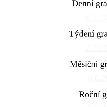
Denní gra
8.7.2
Týdení gra
2.7.2
Měsíční gr
8.6.
Roční g