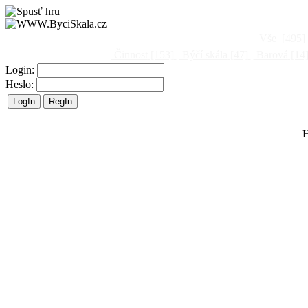
Vše
[495]
Činnost
[153]
Býčí skála
[47]
Barová
[14
Login:
Heslo:
H