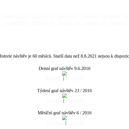
Články
[375]
Galerie
[93]
Mapy
[21]
Videa
[6]
Kontakty
Kni
]
Od jinud
[25]
Netopýři
[9]
Technika
[4]
Zprávy
[11]
Historie
[1
istorie návštěv je 60 měsíců. Starší data než 8.8.2021 nejsou k dispozic
Denní graf návštěv 9.6.2016
8.6.2016
|
10.6.2016
Týdení graf návštěv 23 / 2016
2.6.2016
|
16.6.2016
Měsíční graf návštěv 6 / 2016
10.5.2016
|
9.7.2016