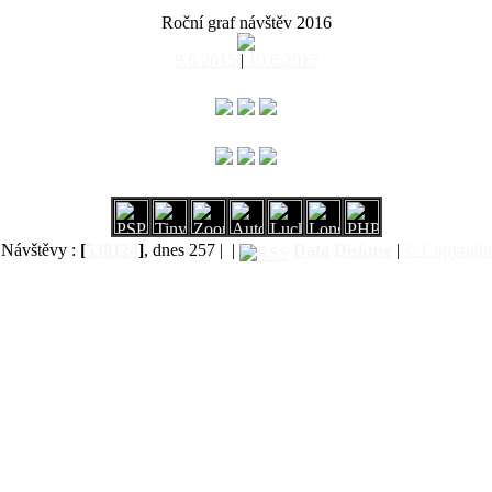
Roční graf návštěv 2016
9.6.2015
|
10.6.2017
Návštěvy :
[
538124
]
, dnes 257 |
|
Data
Diskuse
|
© Copyright