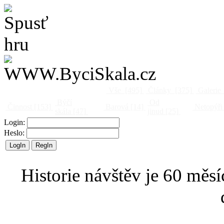
Vše
[495]
Články
[375]
Galerie
Býčí
Od
Činnost
[153]
Barová
[14]
Netopýři
skála
[47]
jinud
[25]
Login:
Heslo:
Historie návštěv je 60 měsí