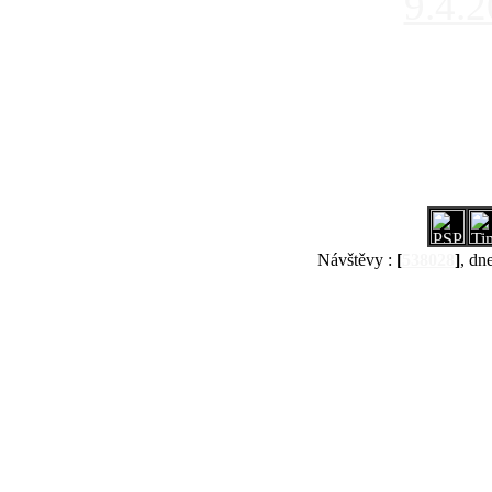
9.4.
Návštěvy :
[
538028
]
, dn