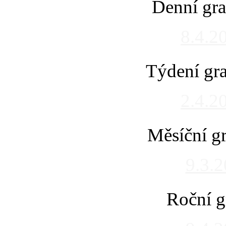
Denní gra
8.4.2
Týdení gra
2.4.2
Měsíční gr
9.3.
Roční g