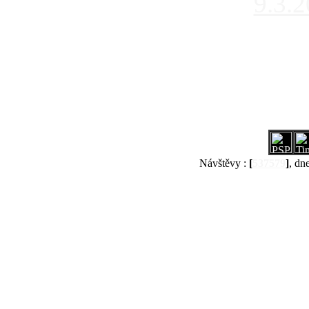
9.3.
Návštěvy :
[
537579
]
, dn