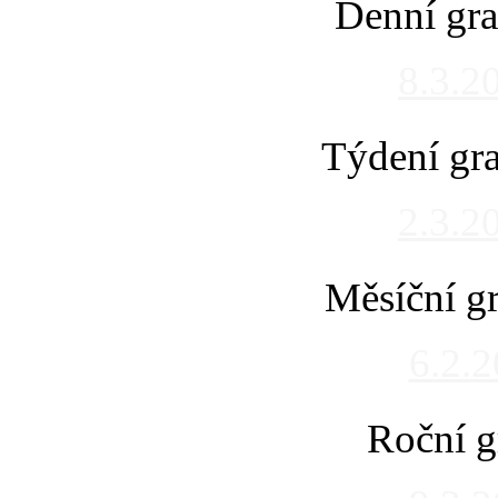
Denní gra
8.3.2
Týdení gra
2.3.2
Měsíční gr
6.2.
Roční g