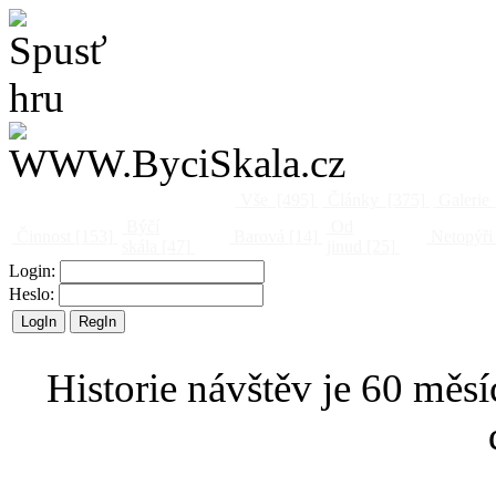
Vše
[495]
Články
[375]
Galerie
Býčí
Od
Činnost
[153]
Barová
[14]
Netopýři
skála
[47]
jinud
[25]
Login:
Heslo:
Historie návštěv je 60 měsí