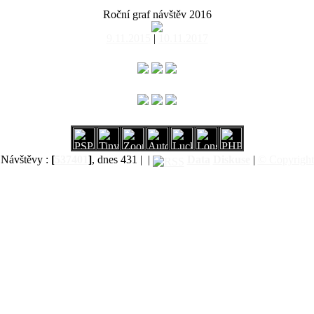
Roční graf návštěv 2016
9.11.2015
|
10.11.2017
Návštěvy :
[
537401
]
, dnes 431 |
|
Data
Diskuse
|
© Copyright