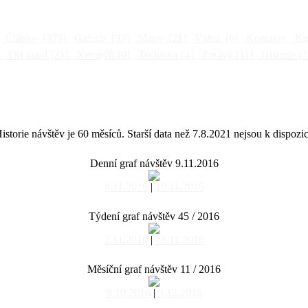
Články
[375]
Galerie
[93]
Mapy
[21]
Videa
[6]
Kontakty
Kni
]
Od jinud
[25]
Netopýři
[9]
Technika
[4]
Zprávy
[11]
Historie
[1
istorie návštěv je 60 měsíců. Starší data než 7.8.2021 nejsou k dispozic
Denní graf návštěv 9.11.2016
8.11.2016
|
10.11.2016
Týdení graf návštěv 45 / 2016
2.11.2016
|
16.11.2016
Měsíční graf návštěv 11 / 2016
9.10.2016
|
9.12.2016