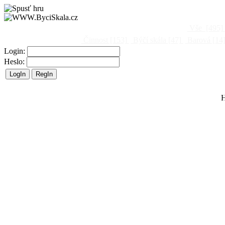
Vše
[495]
Činnost
[153]
Býčí skála
[47]
Barová
[14
Login:
Heslo:
H