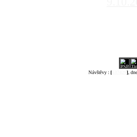
9.10.
Návštěvy :
[
537429
]
, dn