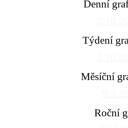
Denní gra
8.10.2
Týdení gra
2.10.2
Měsíční gr
9.9.2
Roční g