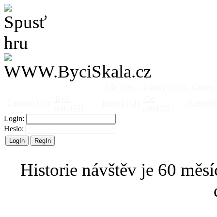
Vše
[495]
Články
[375]
Galerie
Býčí
Od
Činnost
[153]
Barová
[14]
Netopýři
skála
[47]
jinud
[25]
Login:
Heslo:
Historie návštěv je 60 měsí