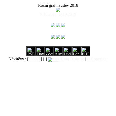
Roční graf návštěv 2018
9.10.2017
|
9.10.2019
Návštěvy :
[
536970
]
|
|
Data
Diskuse
|
© Copyright