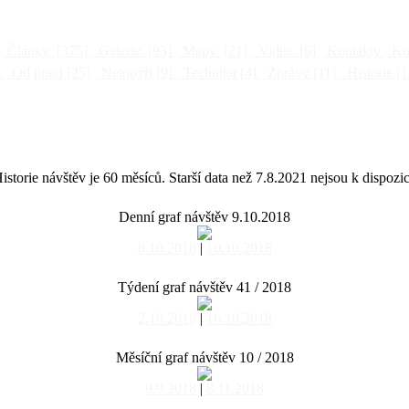
Články
[375]
Galerie
[93]
Mapy
[21]
Videa
[6]
Kontakty
Kni
]
Od jinud
[25]
Netopýři
[9]
Technika
[4]
Zprávy
[11]
Historie
[1
istorie návštěv je 60 měsíců. Starší data než 7.8.2021 nejsou k dispozic
Denní graf návštěv 9.10.2018
8.10.2018
|
10.10.2018
Týdení graf návštěv 41 / 2018
2.10.2018
|
16.10.2018
Měsíční graf návštěv 10 / 2018
9.9.2018
|
8.11.2018