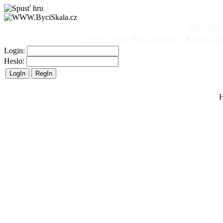
Vše
[495]
Činnost
[153]
Býčí skála
[47]
Barová
[14
Login:
Heslo:
H