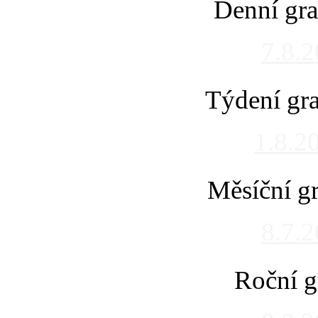
Denní gra
7.8.
Týdení gra
1.8.2
Měsíční gr
8.7.
Roční g