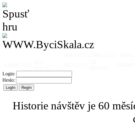
Vše
[495]
Články
[375]
Galerie
Býčí
Od
Činnost
[153]
Barová
[14]
Netopýři
skála
[47]
jinud
[25]
Login:
Heslo:
Historie návštěv je 60 měsí