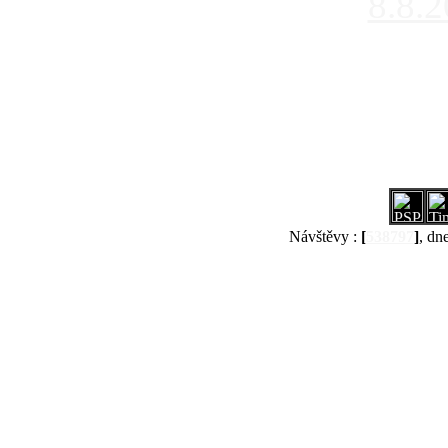
8.8.
Návštěvy :
[
538797
]
, dn