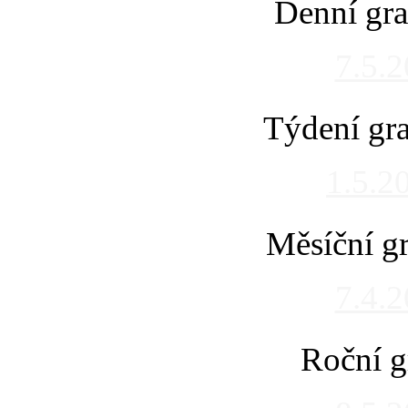
Denní gra
7.5.
Týdení gra
1.5.2
Měsíční gr
7.4.
Roční g