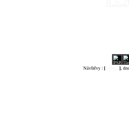
8.5.
Návštěvy :
[
538052
]
, dn