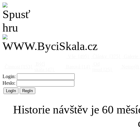
Vše
[495]
Články
[375]
Galerie
Býčí
Od
Činnost
[153]
Barová
[14]
Netopýři
skála
[47]
jinud
[25]
Login:
Heslo:
Historie návštěv je 60 měsí