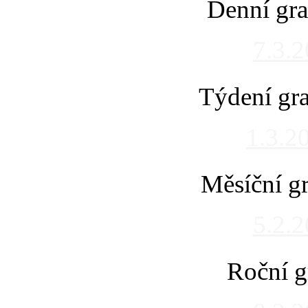
Denní gra
7.3.
Týdení gra
1.3.2
Měsíční gr
5.2.
Roční g