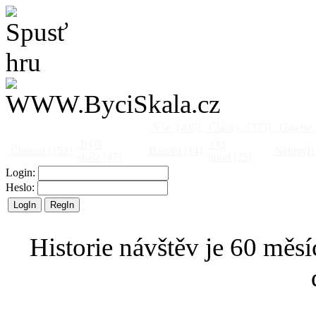
Vše
[495]
Články
[375]
Galerie
Býčí
Od
Činnost
[153]
Barová
[14]
Netopýři
skála
[47]
jinud
[25]
Login:
Heslo:
Historie návštěv je 60 měsí