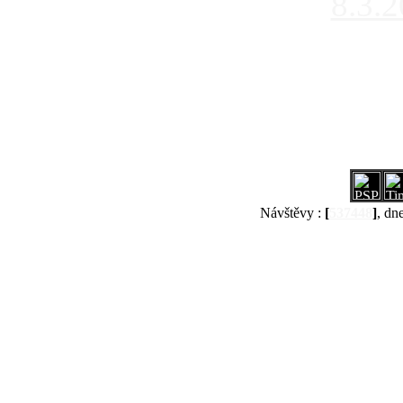
8.3.
Návštěvy :
[
537448
]
, dn