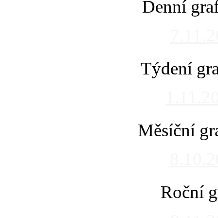
Denní gra
7.11.
Týdení gra
1.11.2
Měsíční gr
8.10.
Roční g