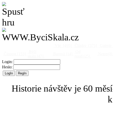
Vše
[495]
Články
[375]
Galerie
Býčí
Od
Činnost
[153]
Barová
[14]
Netopýři
skála
[47]
jinud
[25]
Login:
Heslo:
Historie návštěv je 60 měsí
k