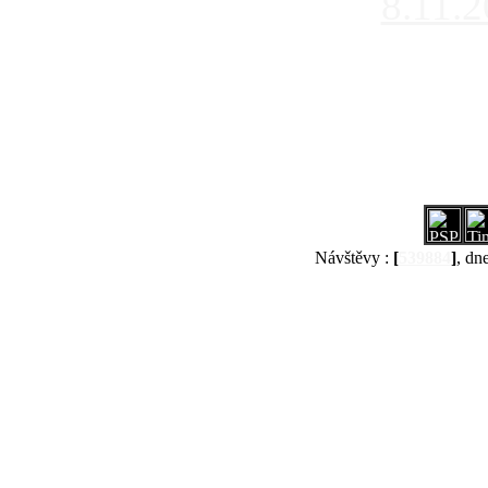
8.11.
Návštěvy :
[
539884
]
, dn