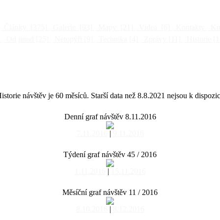
Články
[375]
Galerie
[93]
Mapy
[21]
Videa
[6]
Kontakty
Kni
]
Od jinud
[25]
Netopýři
[9]
Technika
[4]
Zprávy
[11]
Historie
[1
istorie návštěv je 60 měsíců. Starší data než 8.8.2021 nejsou k dispozic
Denní graf návštěv 8.11.2016
7.11.2016
|
9.11.2016
Týdení graf návštěv 45 / 2016
1.11.2016
|
15.11.2016
Měsíční graf návštěv 11 / 2016
8.10.2016
|
8.12.2016