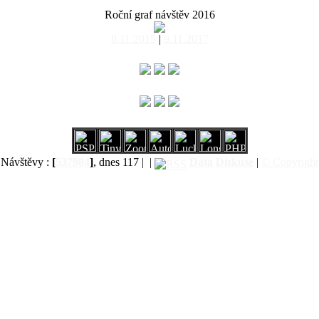
Roční graf návštěv 2016
8.11.2015
|
9.11.2017
Návštěvy :
[
537984
]
, dnes 117 |
|
Data
Diskuse
|
© Copyright