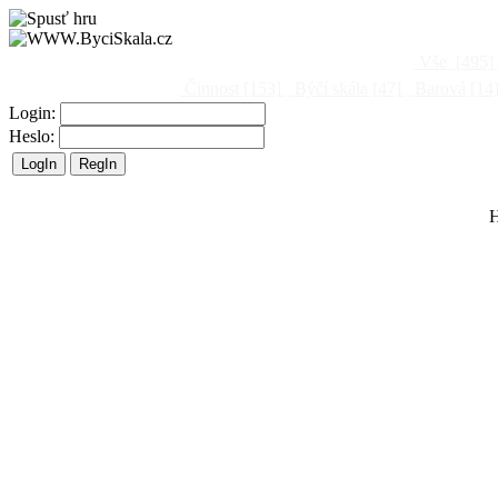
Vše
[495]
Činnost
[153]
Býčí skála
[47]
Barová
[14
Login:
Heslo:
H