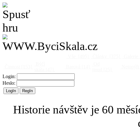
Vše
[495]
Články
[375]
Galerie
Býčí
Od
Činnost
[153]
Barová
[14]
Netopýři
skála
[47]
jinud
[25]
Login:
Heslo:
Historie návštěv je 60 měsí