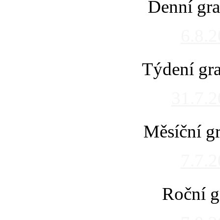
Denní gra
6.8.
Týdení gra
31.7.
Měsíční gr
7.7.
Roční g