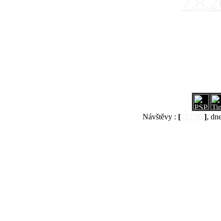
7.8.
Návštěvy :
[
537781
]
, dn