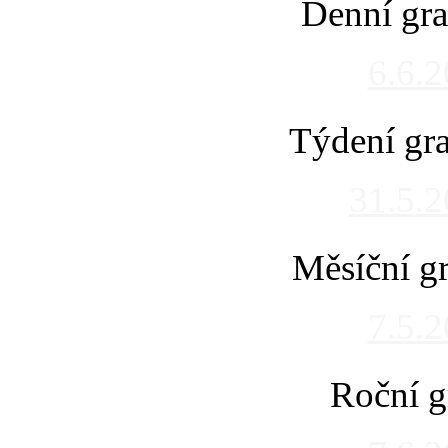
Denní gra
6.6.
Týdení gra
31.5.
Měsíční gr
7.5.
Roční g