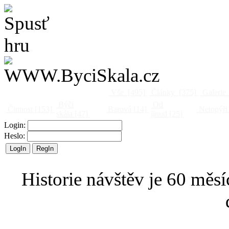
Vše
[495]
Články
[375]
Galerie
Býčí
Od
Činnost
[153]
Barová
[14]
Netopýři
skála
[47]
jinud
[25]
Login:
Heslo:
Historie návštěv je 60 měsí