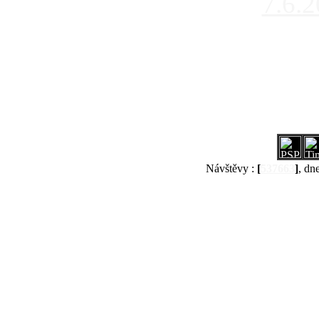
7.6.
Návštěvy :
[
537663
]
, dn