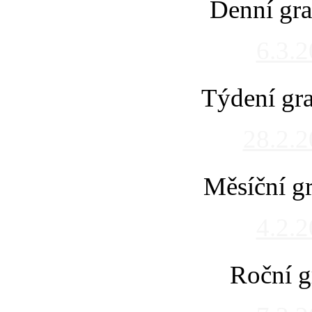
Denní gra
6.3.
Týdení gra
28.2.
Měsíční gr
4.2.
Roční g