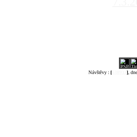
7.3.
Návštěvy :
[
538933
]
, dn