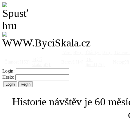
Vše
[495]
Články
[375]
Galerie
Býčí
Od
Činnost
[153]
Barová
[14]
Netopýři
skála
[47]
jinud
[25]
Login:
Heslo:
Historie návštěv je 60 měsí