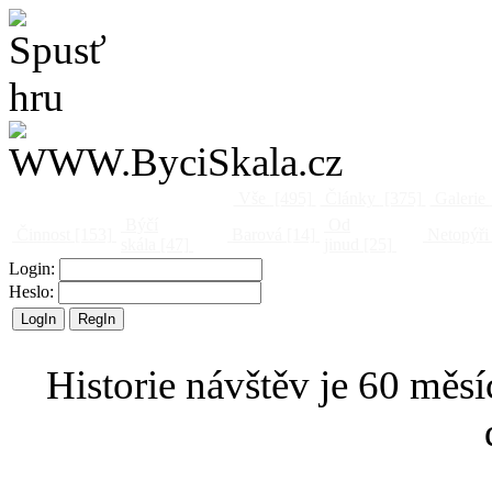
Vše
[495]
Články
[375]
Galerie
Býčí
Od
Činnost
[153]
Barová
[14]
Netopýři
skála
[47]
jinud
[25]
Login:
Heslo:
Historie návštěv je 60 měsí