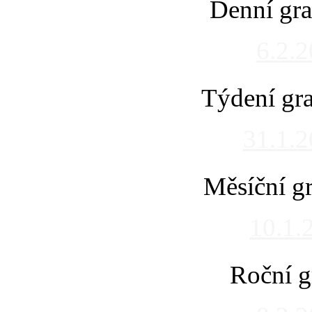
Denní gra
6.2.
Týdení gra
31.1.
Měsíční gr
10.1.
Roční g