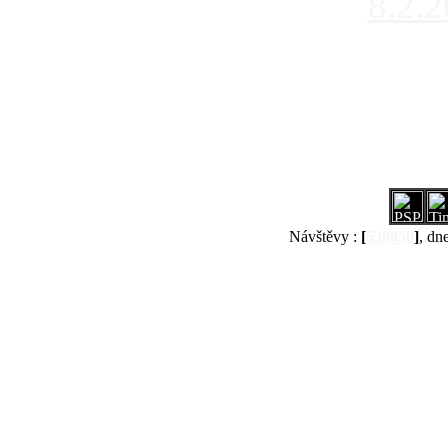
8.2.
Návštěvy :
[
539050
]
, dn