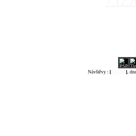
7.12.
Návštěvy :
[
537367
]
, dn