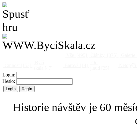
Vše
[495]
Články
[375]
Galerie
Býčí
Od
Činnost
[153]
Barová
[14]
Netopýři
skála
[47]
jinud
[25]
Login:
Heslo:
Historie návštěv je 60 měsí