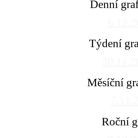
Denní gra
6.12.
Týdení gra
30.11.
Měsíční gr
7.11.
Roční g