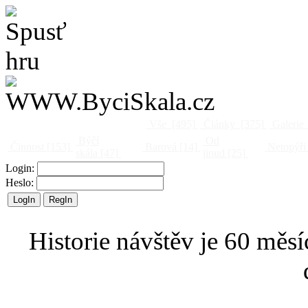
Vše
[495]
Články
[375]
Galerie
Býčí
Od
Činnost
[153]
Barová
[14]
Netopýři
skála
[47]
jinud
[25]
Login:
Heslo:
Historie návštěv je 60 měsí