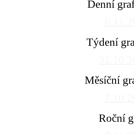
Denní gra
6.11.
Týdení gra
31.10.
Měsíční gr
7.10.
Roční g