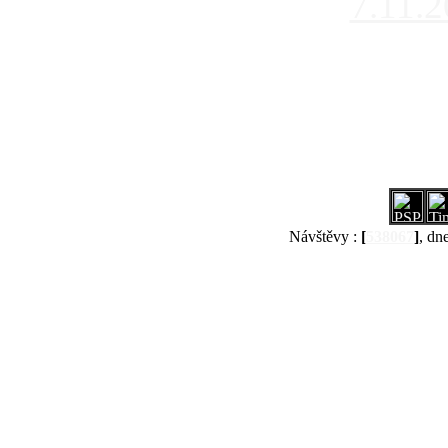
7.11.
Návštěvy :
[
538067
]
, dn