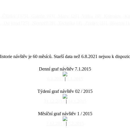
Články
[375]
Galerie
[93]
Mapy
[21]
Videa
[6]
Kontakty
Kni
]
Od jinud
[25]
Netopýři
[9]
Technika
[4]
Zprávy
[11]
Historie
[1
istorie návštěv je 60 měsíců. Starší data než 6.8.2021 nejsou k dispozic
Denní graf návštěv 7.1.2015
6.1.2015
|
8.1.2015
Týdení graf návštěv 02 / 2015
31.12.2014
|
14.1.2015
Měsíční graf návštěv 1 / 2015
7.12.2014
|
7.2.2015