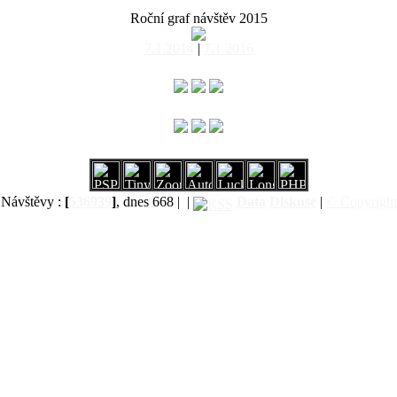
Roční graf návštěv 2015
7.1.2014
|
7.1.2016
Návštěvy :
[
536939
]
, dnes 668 |
|
Data
Diskuse
|
© Copyright