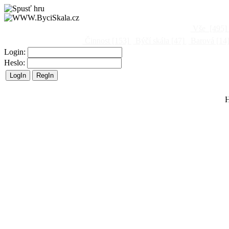
Vše
[495]
Činnost
[153]
Býčí skála
[47]
Barová
[14
Login:
Heslo:
H