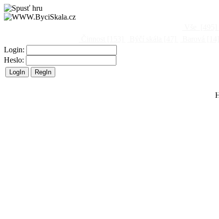
Vše
[495]
Činnost
[153]
Býčí skála
[47]
Barová
[14
Login:
Heslo:
H