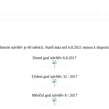
Články
[375]
Galerie
[93]
Mapy
[21]
Videa
[6]
Kontakty
Kni
]
Od jinud
[25]
Netopýři
[9]
Technika
[4]
Zprávy
[11]
Historie
[1
istorie návštěv je 60 měsíců. Starší data než 6.8.2021 nejsou k dispozic
Denní graf návštěv 6.8.2017
5.8.2017
|
7.8.2017
Týdení graf návštěv 31 / 2017
30.7.2017
|
13.8.2017
Měsíční graf návštěv 8 / 2017
6.7.2017
|
6.9.2017