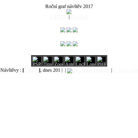
Roční graf návštěv 2017
6.8.2016
|
6.8.2018
Návštěvy :
[
536472
]
, dnes 201 |
|
Data
Diskuse
|
© Copyright