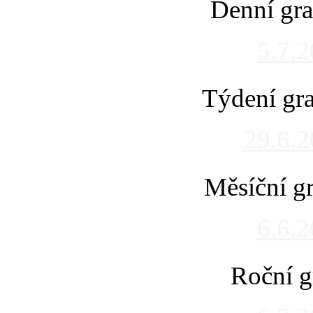
Denní gra
5.7.
Týdení gra
29.6.
Měsíční gr
6.6.
Roční g