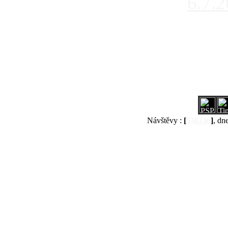
6.7.
Návštěvy :
[
538236
]
, dn