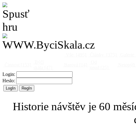
Vše
[495]
Články
[375]
Galerie
Býčí
Od
Činnost
[153]
Barová
[14]
Netopýři
skála
[47]
jinud
[25]
Login:
Heslo:
Historie návštěv je 60 měsí