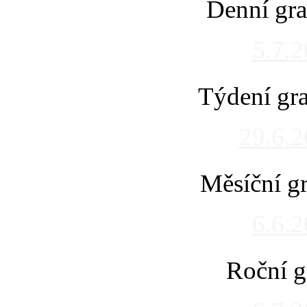
Denní gra
5.7.
Týdení gra
29.6.
Měsíční gr
6.6.
Roční g