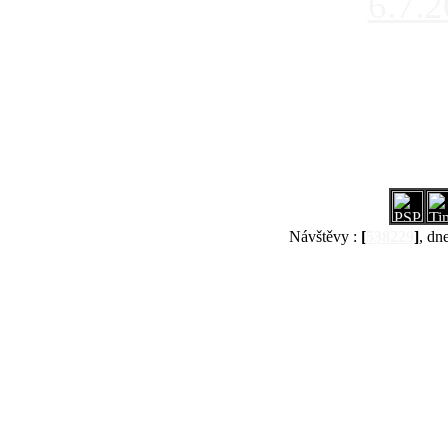
6.7.
Návštěvy :
[
538229
]
, dn