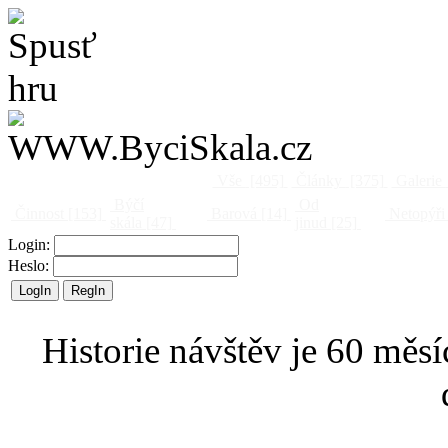
Vše
[495]
Články
[375]
Galerie
Býčí
Od
Činnost
[153]
Barová
[14]
Netopýři
skála
[47]
jinud
[25]
Login:
Heslo:
Historie návštěv je 60 měsí