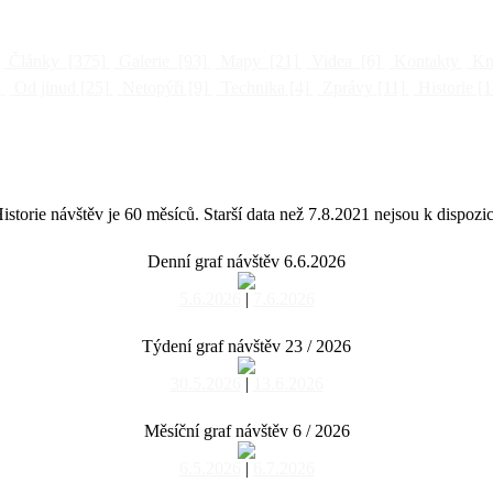
Články
[375]
Galerie
[93]
Mapy
[21]
Videa
[6]
Kontakty
Kni
]
Od jinud
[25]
Netopýři
[9]
Technika
[4]
Zprávy
[11]
Historie
[1
istorie návštěv je 60 měsíců. Starší data než 7.8.2021 nejsou k dispozic
Denní graf návštěv 6.6.2026
5.6.2026
|
7.6.2026
Týdení graf návštěv 23 / 2026
30.5.2026
|
13.6.2026
Měsíční graf návštěv 6 / 2026
6.5.2026
|
6.7.2026