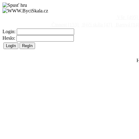
Vše
[495]
Činnost
[153]
Býčí skála
[47]
Barová
[14
Login:
Heslo:
H