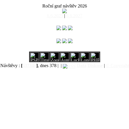
Roční graf návštěv 2026
6.6.2025
|
6.6.2027
Návštěvy :
[
537348
]
, dnes 378 |
|
Data
Diskuse
|
© Copyright