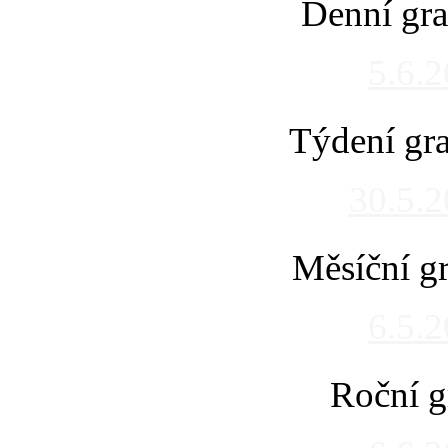
Denní gra
5.6.
Týdení gra
30.5.
Měsíční gr
6.5.
Roční g