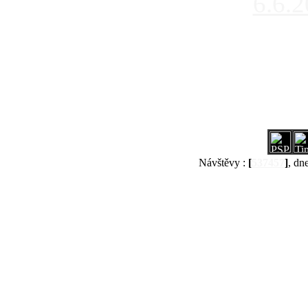
6.6.
Návštěvy :
[
537457
]
, dn