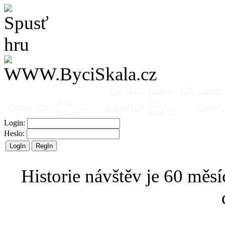
Vše
[495]
Články
[375]
Galerie
Býčí
Od
Činnost
[153]
Barová
[14]
Netopýři
skála
[47]
jinud
[25]
Login:
Heslo:
Historie návštěv je 60 měsí