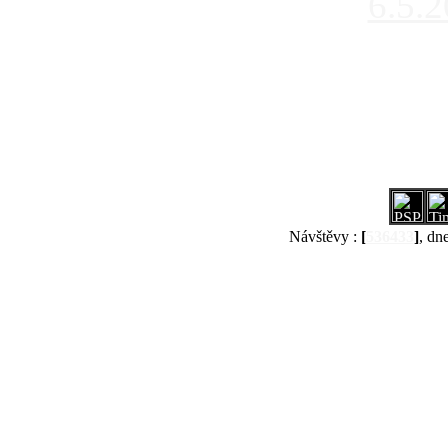
6.5.
Návštěvy :
[
536433
]
, dn