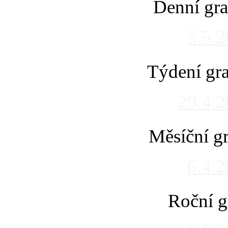
Denní gra
5.5.
Týdení gra
29.4.
Měsíční gr
6.4.
Roční g