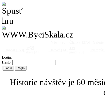
Vše
[495]
Články
[375]
Galerie
Býčí
Od
Činnost
[153]
Barová
[14]
Netopýři
skála
[47]
jinud
[25]
Login:
Heslo:
Historie návštěv je 60 měsí