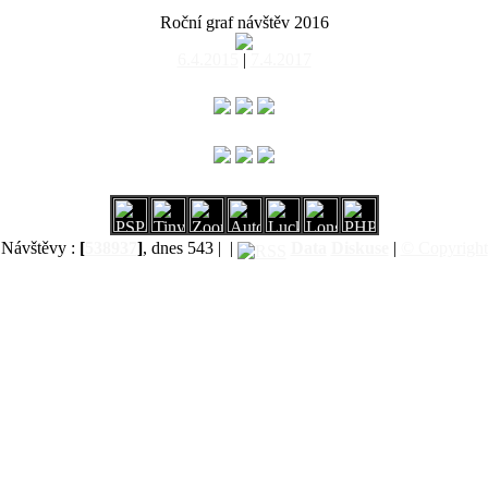
Roční graf návštěv 2016
6.4.2015
|
7.4.2017
Návštěvy :
[
538937
]
, dnes 543 |
|
Data
Diskuse
|
© Copyright