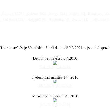
Články
[375]
Galerie
[93]
Mapy
[21]
Videa
[6]
Kontakty
Kni
]
Od jinud
[25]
Netopýři
[9]
Technika
[4]
Zprávy
[11]
Historie
[1
istorie návštěv je 60 měsíců. Starší data než 9.8.2021 nejsou k dispozic
Denní graf návštěv 6.4.2016
5.4.2016
|
7.4.2016
Týdení graf návštěv 14 / 2016
30.3.2016
|
13.4.2016
Měsíční graf návštěv 4 / 2016
6.3.2016
|
6.5.2016