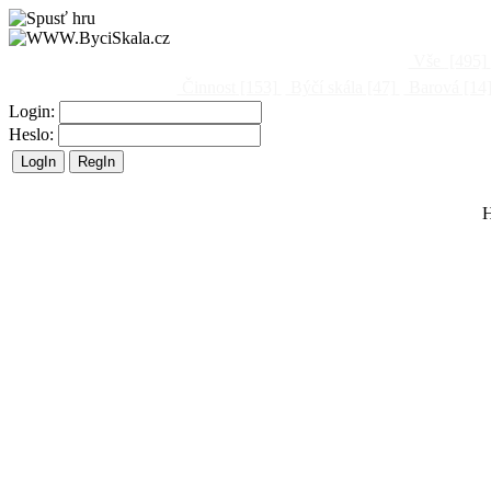
Vše
[495]
Činnost
[153]
Býčí skála
[47]
Barová
[14
Login:
Heslo:
H