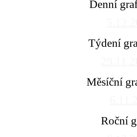
Denní gra
5.12.
Týdení gra
29.11.
Měsíční gr
6.11.
Roční g