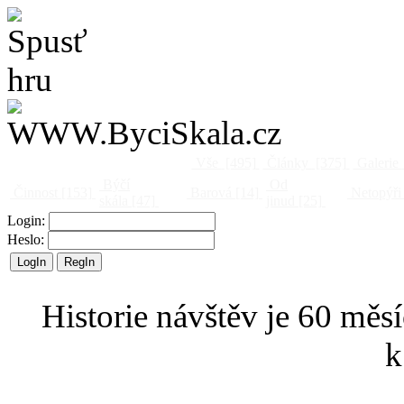
Vše
[495]
Články
[375]
Galerie
Býčí
Od
Činnost
[153]
Barová
[14]
Netopýři
skála
[47]
jinud
[25]
Login:
Heslo:
Historie návštěv je 60 měsí
k