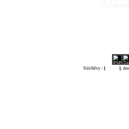
6.12.
Návštěvy :
[
539976
]
, dn