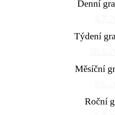
Denní gra
4.7.
Týdení gra
28.6.
Měsíční gr
5.6.
Roční g