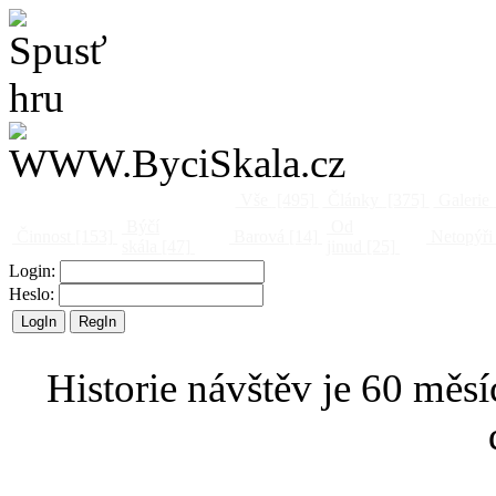
Vše
[495]
Články
[375]
Galerie
Býčí
Od
Činnost
[153]
Barová
[14]
Netopýři
skála
[47]
jinud
[25]
Login:
Heslo:
Historie návštěv je 60 měsí