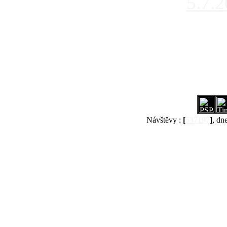
5.7.
Návštěvy :
[
537197
]
, dn