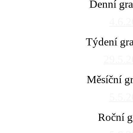
Denní gra
4.6.
Týdení gra
29.5.
Měsíční gr
5.5.
Roční g