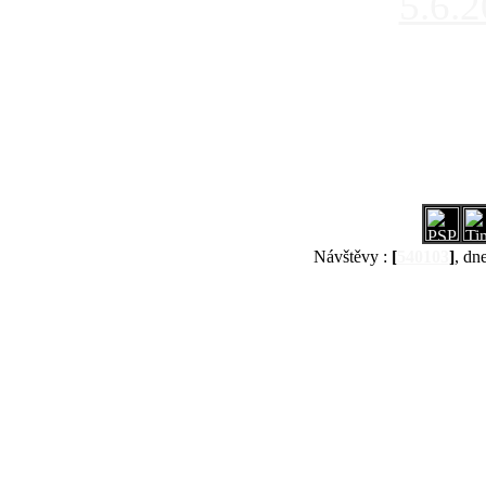
5.6.
Návštěvy :
[
540103
]
, dn