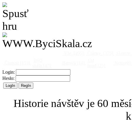
Vše
[495]
Články
[375]
Galerie
Býčí
Od
Činnost
[153]
Barová
[14]
Netopýři
skála
[47]
jinud
[25]
Login:
Heslo:
Historie návštěv je 60 měsí
k