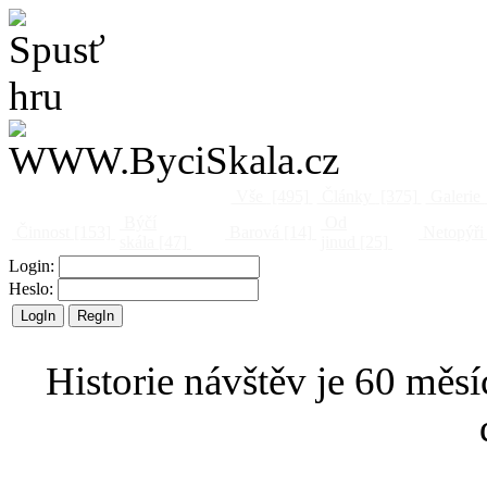
Vše
[495]
Články
[375]
Galerie
Býčí
Od
Činnost
[153]
Barová
[14]
Netopýři
skála
[47]
jinud
[25]
Login:
Heslo:
Historie návštěv je 60 měsí