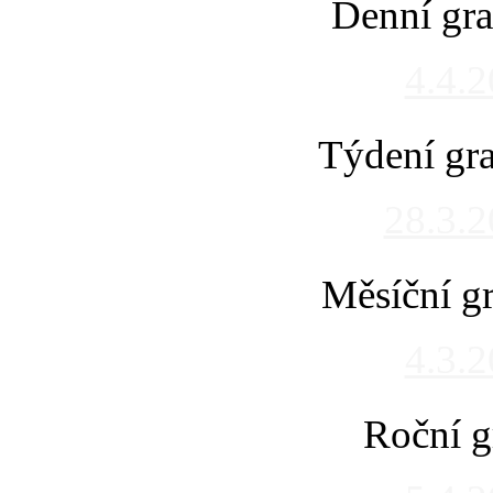
Denní gra
4.4.
Týdení gra
28.3.
Měsíční gr
4.3.
Roční g