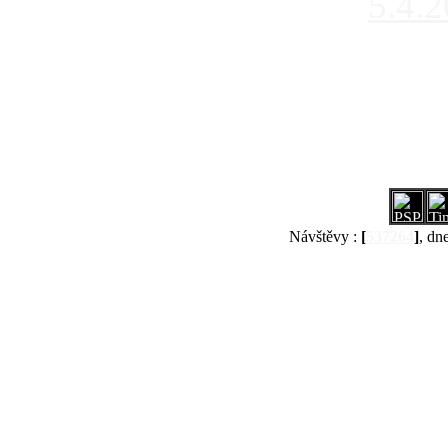
5.4.
Návštěvy :
[
537264
]
, dn