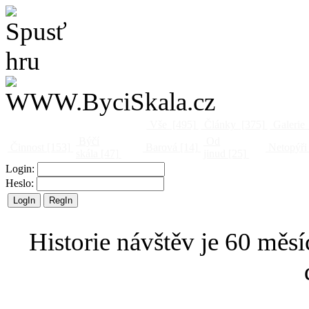
Vše
[495]
Články
[375]
Galerie
Býčí
Od
Činnost
[153]
Barová
[14]
Netopýři
skála
[47]
jinud
[25]
Login:
Heslo:
Historie návštěv je 60 měsí