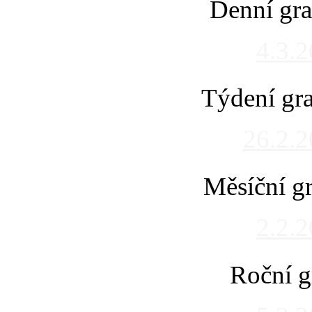
Denní gra
4.3.
Týdení gra
26.2.
Měsíční gr
2.2.
Roční g