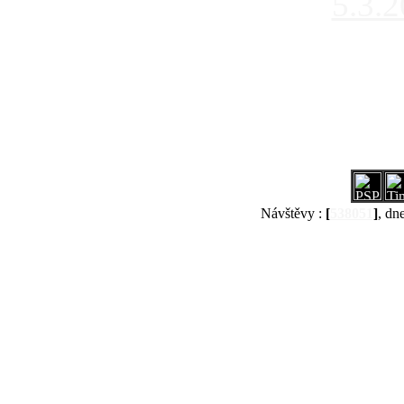
5.3.
Návštěvy :
[
538051
]
, dn