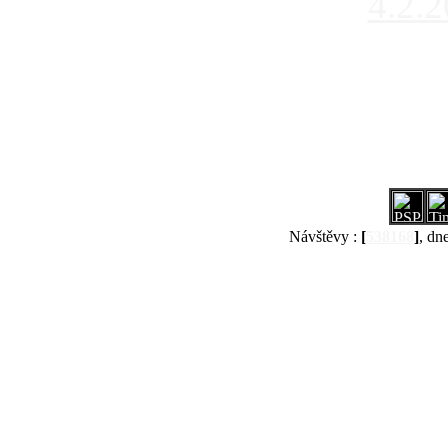
4.2.
Návštěvy :
[
538168
]
, dn