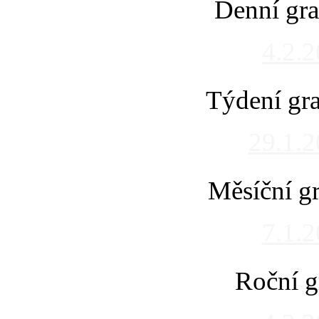
Denní gra
4.2.
Týdení gra
29.1.
Měsíční gr
7.1.
Roční g