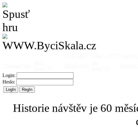
Vše
[495]
Články
[375]
Galerie
Býčí
Od
Činnost
[153]
Barová
[14]
Netopýři
skála
[47]
jinud
[25]
Login:
Heslo:
Historie návštěv je 60 měsí