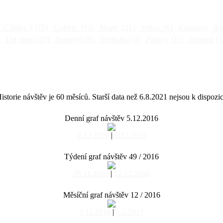
Články
[375]
Galerie
[93]
Mapy
[21]
Videa
[6]
Kontakty
Kni
]
Od jinud
[25]
Netopýři
[9]
Technika
[4]
Zprávy
[11]
Historie
[1
istorie návštěv je 60 měsíců. Starší data než 6.8.2021 nejsou k dispozic
Denní graf návštěv 5.12.2016
4.12.2016
|
6.12.2016
Týdení graf návštěv 49 / 2016
28.11.2016
|
12.12.2016
Měsíční graf návštěv 12 / 2016
5.11.2016
|
5.1.2017