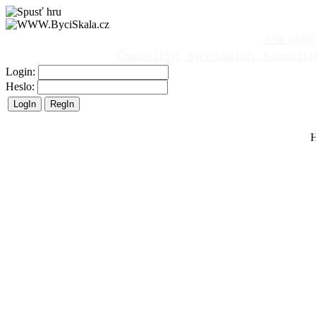
Vše
[495]
Činnost
[153]
Býčí skála
[47]
Barová
[14
Login:
Heslo:
H