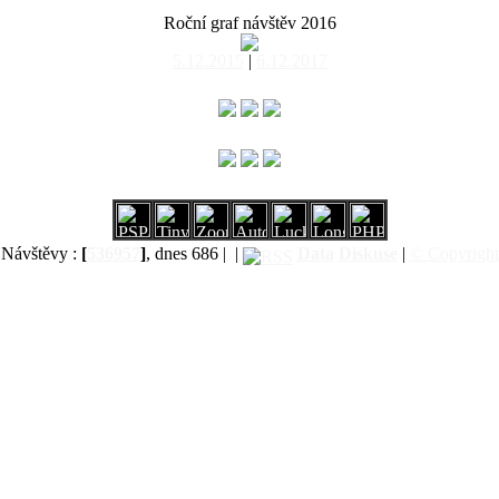
Roční graf návštěv 2016
5.12.2015
|
6.12.2017
Návštěvy :
[
536957
]
, dnes 686 |
|
Data
Diskuse
|
© Copyright