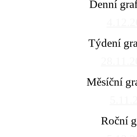
Denní gra
4.12.
Týdení gra
28.11.
Měsíční gr
5.11.
Roční g