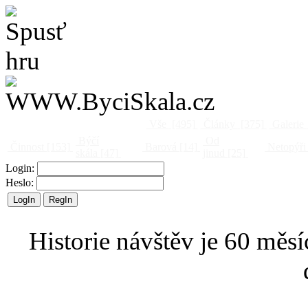
Vše
[495]
Články
[375]
Galerie
Býčí
Od
Činnost
[153]
Barová
[14]
Netopýři
skála
[47]
jinud
[25]
Login:
Heslo:
Historie návštěv je 60 měsí