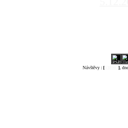
5.12.
Návštěvy :
[
538903
]
, dn