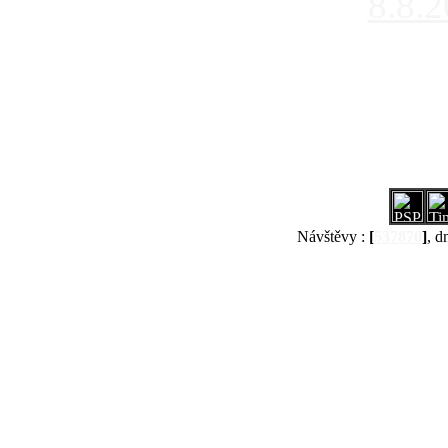
8.8.
Návštěvy :
[
537870
]
, d