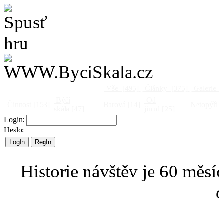
Vše
[495]
Články
[375]
Galerie
Býčí
Od
Činnost
[153]
Barová
[14]
Netopýři
skála
[47]
jinud
[25]
Login:
Heslo:
Historie návštěv je 60 měsí