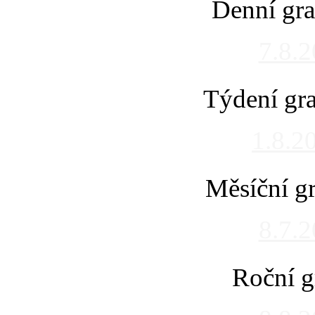
Denní gra
7.8.
Týdení gra
1.8.2
Měsíční gr
8.7.
Roční g