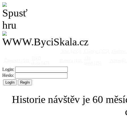
Vše
[495]
Články
[375]
Galerie
Býčí
Od
Činnost
[153]
Barová
[14]
Netopýři
skála
[47]
jinud
[25]
Login:
Heslo:
Historie návštěv je 60 měsí