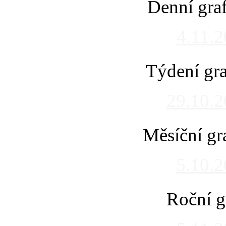
Denní gra
4.11.
Týdení gra
29.10.
Měsíční gr
5.10.
Roční g