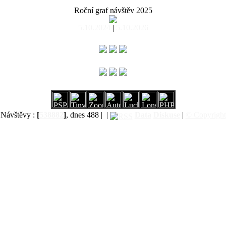
Roční graf návštěv 2025
5.10.2024
|
5.10.2026
Návštěvy :
[
538882
]
, dnes 488 |
|
Data
Diskuse
|
© Copyright