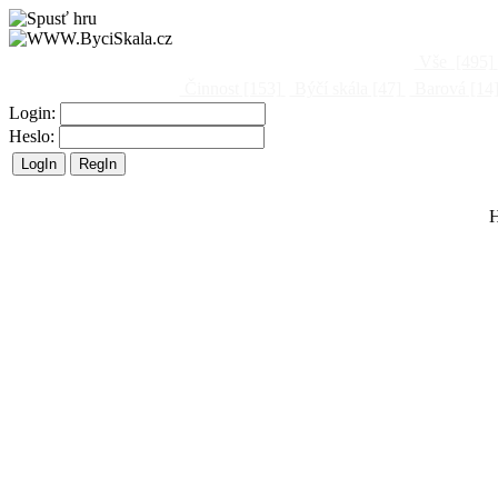
Vše
[495]
Činnost
[153]
Býčí skála
[47]
Barová
[14
Login:
Heslo:
H