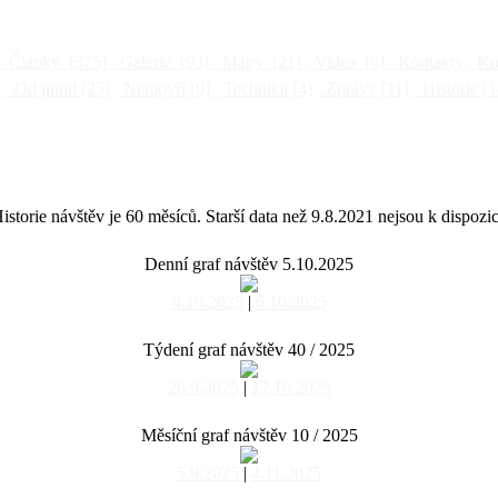
Články
[375]
Galerie
[93]
Mapy
[21]
Videa
[6]
Kontakty
Kni
]
Od jinud
[25]
Netopýři
[9]
Technika
[4]
Zprávy
[11]
Historie
[1
istorie návštěv je 60 měsíců. Starší data než 9.8.2021 nejsou k dispozic
Denní graf návštěv 5.10.2025
4.10.2025
|
6.10.2025
Týdení graf návštěv 40 / 2025
28.9.2025
|
12.10.2025
Měsíční graf návštěv 10 / 2025
5.9.2025
|
4.11.2025