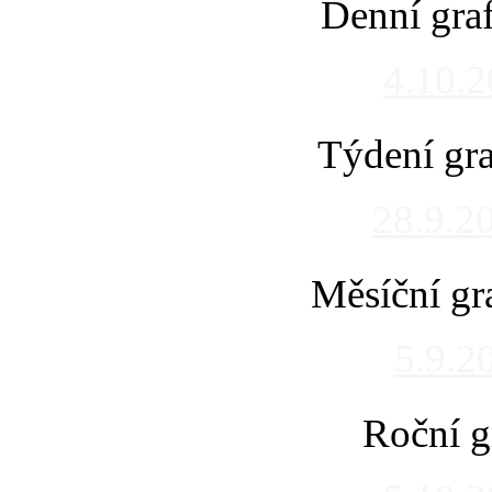
Denní gra
4.10.
Týdení gra
28.9.2
Měsíční gr
5.9.2
Roční g