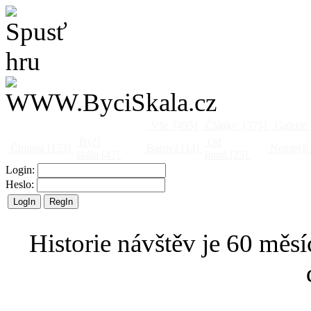
Vše
[495]
Články
[375]
Galerie
Býčí
Od
Činnost
[153]
Barová
[14]
Netopýři
skála
[47]
jinud
[25]
Login:
Heslo:
Historie návštěv je 60 měsí