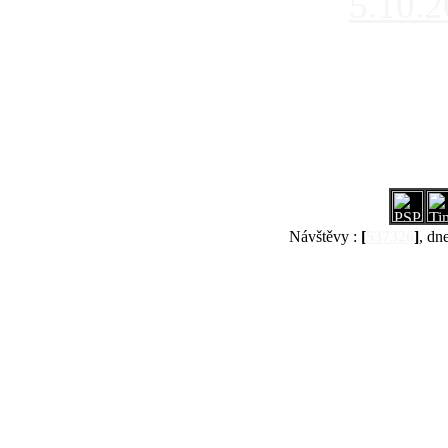
5.10.
Návštěvy :
[
537326
]
, dn