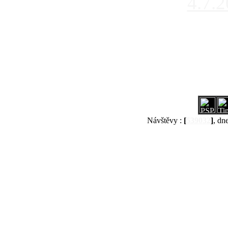
4.7.
Návštěvy :
[
539032
]
, dn