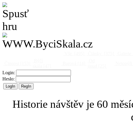
Vše
[495]
Články
[375]
Galerie
Býčí
Od
Činnost
[153]
Barová
[14]
Netopýři
skála
[47]
jinud
[25]
Login:
Heslo:
Historie návštěv je 60 měsí