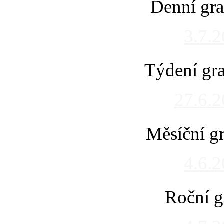
Denní gra
3.7.
Týdení gra
27.6.
Měsíční gr
4.6.
Roční g