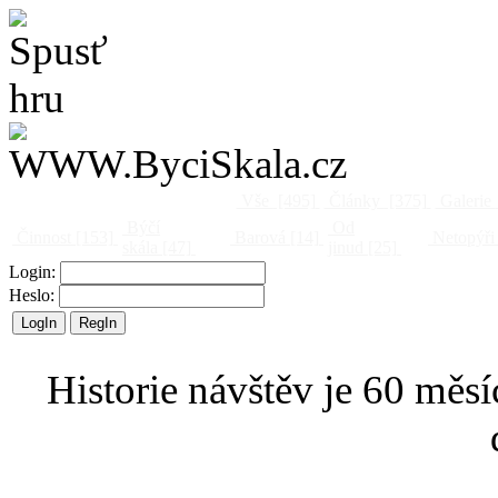
Vše
[495]
Články
[375]
Galerie
Býčí
Od
Činnost
[153]
Barová
[14]
Netopýři
skála
[47]
jinud
[25]
Login:
Heslo:
Historie návštěv je 60 měsí