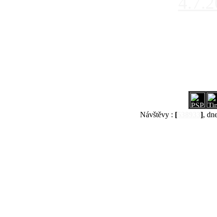
4.7.
Návštěvy :
[
538933
]
, dn