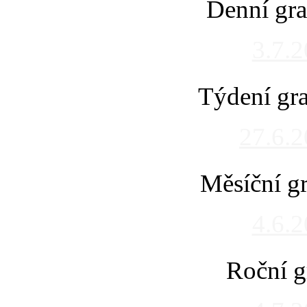
Denní gra
3.7.
Týdení gra
27.6.
Měsíční gr
4.6.
Roční g