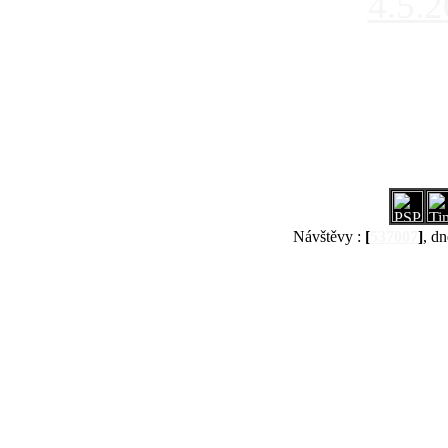
4.5.
Návštěvy :
[
537007
]
, dn