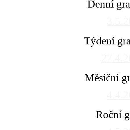
Denní gra
3.5.
Týdení gra
27.4.
Měsíční gr
4.4.
Roční g