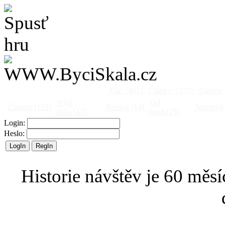
Vše
[495]
Články
[375]
Galerie
Býčí
Od
Činnost
[153]
Barová
[14]
Netopýři
skála
[47]
jinud
[25]
Login:
Heslo:
Historie návštěv je 60 měsí