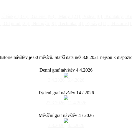
Články
[375]
Galerie
[93]
Mapy
[21]
Videa
[6]
Kontakty
Kni
]
Od jinud
[25]
Netopýři
[9]
Technika
[4]
Zprávy
[11]
Historie
[1
istorie návštěv je 60 měsíců. Starší data než 8.8.2021 nejsou k dispozic
Denní graf návštěv 4.4.2026
3.4.2026
|
5.4.2026
Týdení graf návštěv 14 / 2026
27.3.2026
|
11.4.2026
Měsíční graf návštěv 4 / 2026
3.3.2026
|
4.5.2026