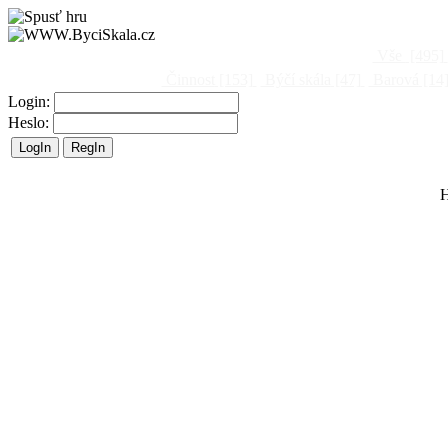
Vše
[495]
Činnost
[153]
Býčí skála
[47]
Barová
[14
Login:
Heslo:
H