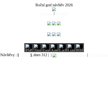
Roční graf návštěv 2026
4.4.2025
|
4.4.2027
Návštěvy :
[
538179
]
, dnes 312 |
|
Data
Diskuse
|
© Copyright