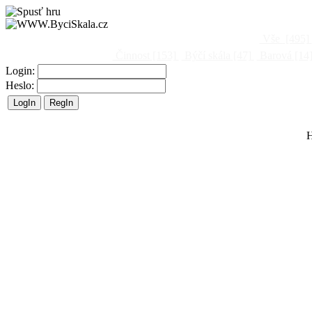
Vše
[495]
Činnost
[153]
Býčí skála
[47]
Barová
[14
Login:
Heslo:
H