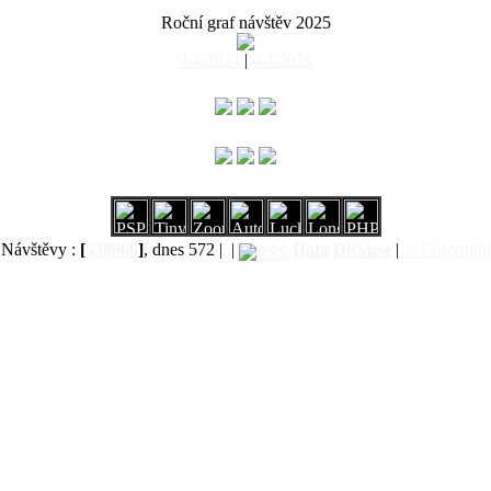
Roční graf návštěv 2025
4.4.2024
|
4.4.2026
Návštěvy :
[
538966
]
, dnes 572 |
|
Data
Diskuse
|
© Copyright