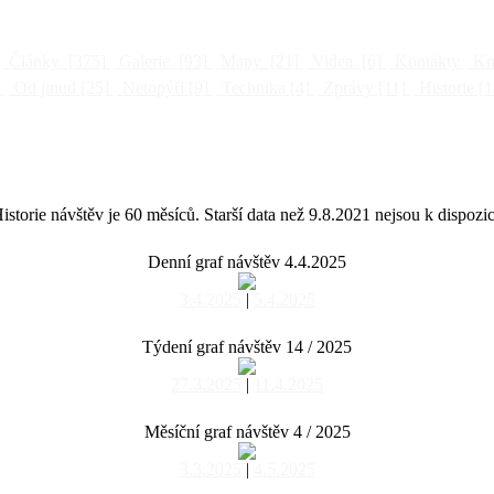
Články
[375]
Galerie
[93]
Mapy
[21]
Videa
[6]
Kontakty
Kni
]
Od jinud
[25]
Netopýři
[9]
Technika
[4]
Zprávy
[11]
Historie
[1
istorie návštěv je 60 měsíců. Starší data než 9.8.2021 nejsou k dispozic
Denní graf návštěv 4.4.2025
3.4.2025
|
5.4.2025
Týdení graf návštěv 14 / 2025
27.3.2025
|
11.4.2025
Měsíční graf návštěv 4 / 2025
3.3.2025
|
4.5.2025