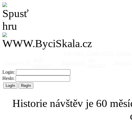
Vše
[495]
Články
[375]
Galerie
Býčí
Od
Činnost
[153]
Barová
[14]
Netopýři
skála
[47]
jinud
[25]
Login:
Heslo:
Historie návštěv je 60 měsí