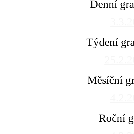
Denní gra
3.3.
Týdení gra
25.2.
Měsíční gr
4.2.
Roční g