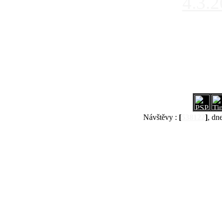
4.3.
Návštěvy :
[
538122
]
, dn