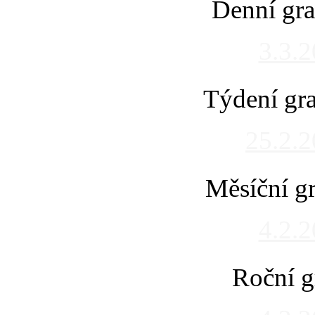
Denní gra
3.3.
Týdení gra
25.2.
Měsíční gr
4.2.
Roční g