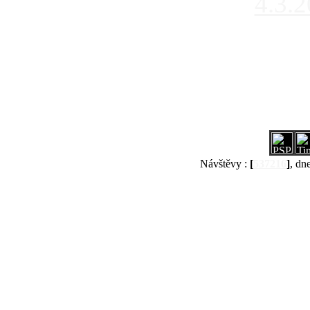
4.3.
Návštěvy :
[
537216
]
, dn