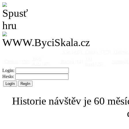
Vše
[495]
Články
[375]
Galerie
Býčí
Od
Činnost
[153]
Barová
[14]
Netopýři
skála
[47]
jinud
[25]
Login:
Heslo:
Historie návštěv je 60 měsí