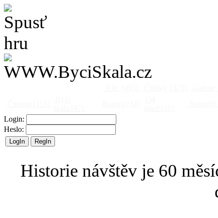
Vše
[495]
Články
[375]
Galerie
Býčí
Od
Činnost
[153]
Barová
[14]
Netopýři
skála
[47]
jinud
[25]
Login:
Heslo:
Historie návštěv je 60 měsí