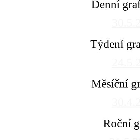
Denní gra
30.5.
Týdení gra
24.5.
Měsíční gr
30.4.
Roční g