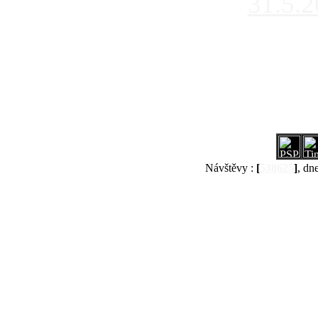
31.5.
Návštěvy :
[
538625
]
, dn