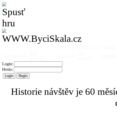
Vše
[495]
Články
[375]
Galerie
Býčí
Od
Činnost
[153]
Barová
[14]
Netopýři
skála
[47]
jinud
[25]
Login:
Heslo:
Historie návštěv je 60 měsí