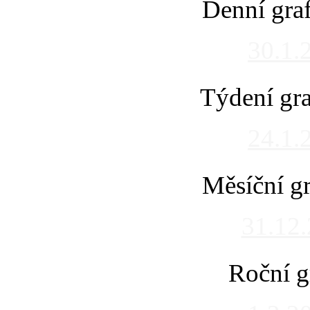
Denní gra
30.1.
Týdení gra
24.1.
Měsíční gr
31.12
Roční g