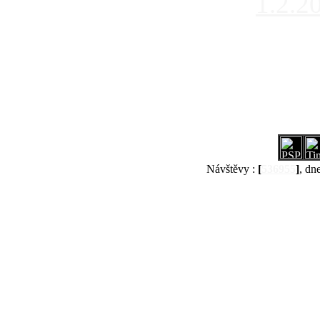
1.2.2
Návštěvy :
[
536955
]
, dn