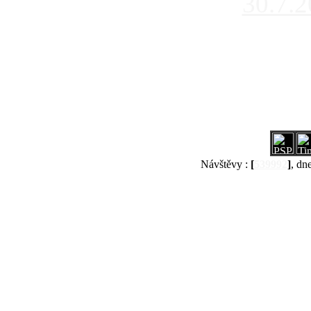
30.7.
Návštěvy :
[
539992
]
, dn