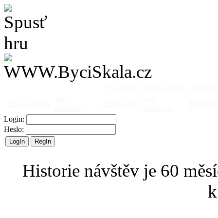
Vše
[495]
Články
[375]
Galerie
Býčí
Od
Činnost
[153]
Barová
[14]
Netopýři
skála
[47]
jinud
[25]
Login:
Heslo:
Historie návštěv je 60 měsí
k