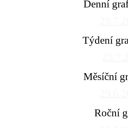
Denní gra
29.7.
Týdení gra
23.7.
Měsíční gr
29.6.
Roční g